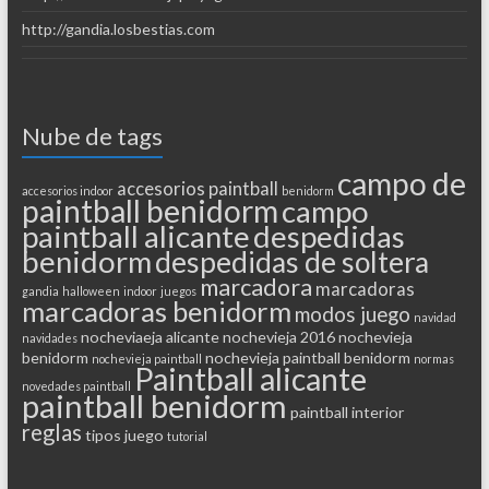
http://gandia.losbestias.com
Nube de tags
campo de
accesorios paintball
accesorios indoor
benidorm
paintball benidorm
campo
paintball alicante
despedidas
benidorm
despedidas de soltera
marcadora
marcadoras
gandia
halloween
indoor
juegos
marcadoras benidorm
modos juego
navidad
nocheviaeja alicante
nochevieja 2016
nochevieja
navidades
benidorm
nochevieja paintball benidorm
nochevieja paintball
normas
Paintball alicante
novedades paintball
paintball benidorm
paintball interior
reglas
tipos juego
tutorial