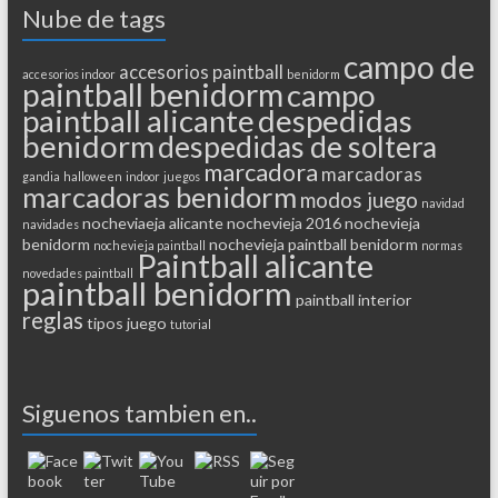
Nube de tags
campo de
accesorios paintball
accesorios indoor
benidorm
paintball benidorm
campo
paintball alicante
despedidas
benidorm
despedidas de soltera
marcadora
marcadoras
gandia
halloween
indoor
juegos
marcadoras benidorm
modos juego
navidad
nocheviaeja alicante
nochevieja 2016
nochevieja
navidades
benidorm
nochevieja paintball benidorm
nochevieja paintball
normas
Paintball alicante
novedades paintball
paintball benidorm
paintball interior
reglas
tipos juego
tutorial
Siguenos tambien en..