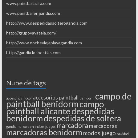
www.paintballazira.com
www.paintballengandia.com
http://www.despedidassolterogandia.com
http://grupovayatela.com/
http://www.nocheviejaplayagandia.com
http://gandia.losbestias.com
Nube de tags
campo de
accesorios paintball
accesorios indoor
benidorm
paintball benidorm
campo
paintball alicante
despedidas
benidorm
despedidas de soltera
marcadora
marcadoras
gandia
halloween
indoor
juegos
marcadoras benidorm
modos juego
navidad