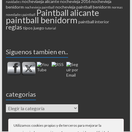
nocheviaeja alicante
nochevieja 2016
nochevieja
navidades
benidorm
nochevieja paintball benidorm
nochevieja paintball
normas
Paintball alicante
novedades paintball
paintball benidorm
paintball interior
reglas
tipos juego
tutorial
Siguenos tambien en..
categorias
Utilizamos cookies propias y de terceros para mejorar la